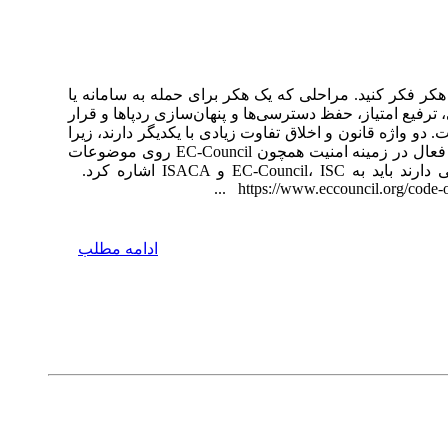
کر فکر کنید. مراحلی که یک هکر برای حمله به سامانه یا
ع امتیاز، ‌حفظ دسترسی‌ها و پنهان‌سازی ردپاها و قرار
 واژه اخلاق از کلمه یونانی ethos (شخصیت) اقتباس شده است. دو واژه قانون و اخلاق تفاوت زیادی با یکدیگر دارند، زیرا
اخلاق عمدتا روی موضوعات و مباحث خاکستری متمرکز است که برای قانون چندان مهم نیست. اکثر متخصصان و شرکت‌های فعال در زمینه امنیت همچون EC-Council روی موضوعات
اخلاقی حساس هستند و خط‌مشی‌های مختلفی در این زمینه دارند. از جمله شرکت‌هایی که روی مباحث اخلاقی تاکید خاصی دارند باید به EC-Council، ISC و ISACA اشاره کرد.
https://www.eccouncil.org/code-of
ادامه مطلب