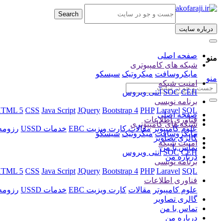
Search
درباره سایت
(current)
صفحه اصلی
منو
شبکه های کامپیوتری
مایکروسافت
میکروتیک
سیسکو
منو
امنیت شبکه
CEH
SOC
آنتی ویروس
برنامه نویسی
TML 5
CSS
Java Script
JQuery
Bootstrap 4
PHP
Laravel
SQL
(current)
صفحه اصلی
فناوری اطلاعات
شبکه های کامپیوتری
علوم کامپیوتر
مقالات
کارت ویزیت EBC
خدمات USSD
رزومه ا
مایکروسافت
میکروتیک
سیسکو
(current)
گالری تصاویر
امنیت شبکه
(current)
تماس با من
CEH
SOC
آنتی ویروس
(current)
درباره من
برنامه نویسی
TML 5
CSS
Java Script
JQuery
Bootstrap 4
PHP
Laravel
SQL
فناوری اطلاعات
علوم کامپیوتر
مقالات
کارت ویزیت EBC
خدمات USSD
رزومه ا
(current)
گالری تصاویر
(current)
تماس با من
(current)
درباره من