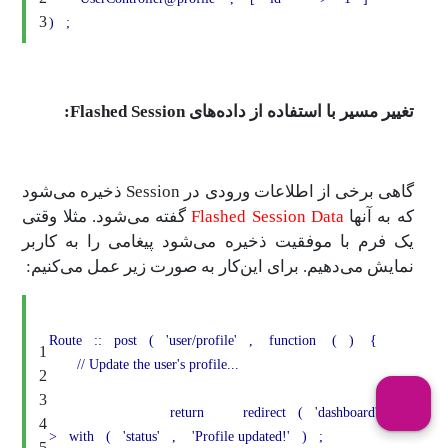
3
)
;
تغییر مسیر با استفاده از داده‌های Flashed Session:
گاهی برخی از اطلاعات ورودی در Session ذخیره می‌شود
که به آنها
Flashed Session Data
گفته می‌شود. مثلا وقتی
یک فرم با موفقیت ذخیره می‌شود پیغامی را به کاربر
نمایش می‌دهیم. برای این‌کار به صورت زیر عمل می‌‎کنیم:
Route
::
post
(
'user/profile'
,
function
(
)
{
1
// Update the user's profile...
2
3
return
redirect
(
'dashboard'
)
-
4
>
with
(
'status'
,
'Profile updated!'
)
;
5