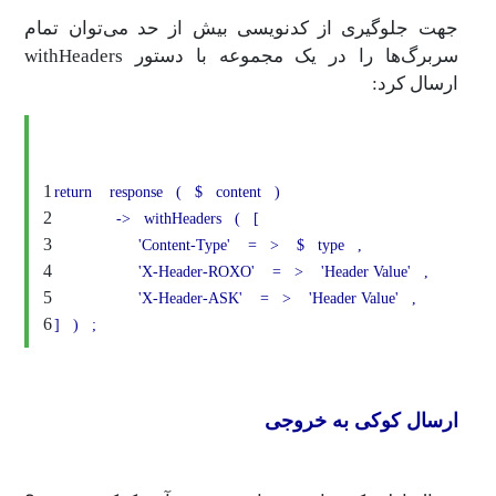
جهت جلوگیری از کدنویسی بیش از حد می‌توان تمام
سربرگ‌ها را در یک مجموعه با دستور withHeaders
ارسال کرد:
1
return
response
(
$
content
)
2
->
withHeaders
(
[
3
'Content-Type'
=
>
$
type
,
4
'X-Header-ROXO'
=
>
'Header Value'
,
5
'X-Header-ASK'
=
>
'Header Value'
,
6
]
)
;
ارسال کوکی به خروجی