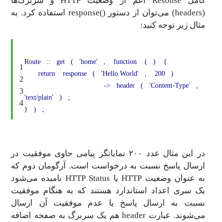
کامل Resonse اعم از وضعیت HTTP و سربرگ‌ها
(headers) می‌توان از دستور ()response استفاده کرد. به
مثال زیر توجه کنید:
Route
::
get
(
'home'
,
function
(
)
{
1
return
response
(
'Hello World'
,
200
)
2
->
header
(
'Content-Type'
,
3
'text/plain'
)
;
4
}
)
;
در این مثال عدد ۲۰۰ نمایانگر پیامی حاوی موفقیت در
ارسال پاسخ نسبت به درخواست است. آرگومان دوم که
به عنوان وضعیت HTTP‌ یا HTTP Status نامیده می‌شود
یک سری اعداد استاندارد هستند که به هنگام موفقیت
نسبت به ارسال پاسخ یا عدم موفقیت آن ارسال
می‌شوند. عبارت header هم یک سربرگ به صفحه اضافه