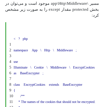
مسیر \app\Http\Middleware موجود است و می‌توان در
بخش protected مقدار except را به صورت زیر مشخص
کرد:
<
?
php
1
2
namespace
App
\
Http
\
Middleware
;
3
4
use
5
Illuminate
\
Cookie
\
Middleware
\
EncryptCookies
6
as
BaseEncrypter
;
7
8
class
EncryptCookies
extends
BaseEncrypter
9
{
10
/**
11
* The names of the cookies that should not be encrypted.