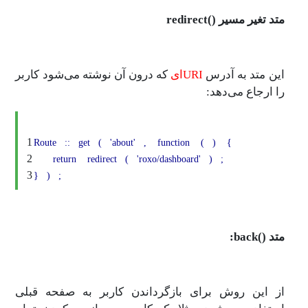
متد تغیر مسیر ()redirect
این متد به آدرس
URI‌ای
که درون آن نوشته می‌شود کاربر
را ارجاع می‌دهد:
1
Route
::
get
(
'about'
,
function
(
)
{
2
return
redirect
(
'roxo/dashboard'
)
;
3
}
)
;
متد ()back:
از این روش برای بازگرداندن کاربر به صفحه قبلی