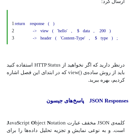
ارسال کرد:
1
return
response
(
)
2
->
view
(
'hello'
,
$
data
,
200
)
3
->
header
(
'Content-Type'
,
$
type
)
;
درنظر دارید که اگر نخواهید از HTTP Status‌ استفاده کنید
باید از روش ساده‌ی ()view که در ابتدای این فصل اشاره
کردیم، بهره ببرید.
JSON Responses پاسخ‌های جیسون
کلمه‌ی JSON مخفف عبارت
otation
N
bject
O
cript
S
ava
J
است. و به نوعی نمایش و تجزیه تحلیل داده‌ها را برای