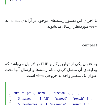
با اجرای این دستور رشته‌های موجود در آرایه‌ی names به
view موردنظر ارسال می‌شوند.
compact
به عنوان یکی از توابع پرکاربر PHP در لاراول می‌باشد که
وظیفه‌ی آن متصل کردن تمام رشته‌ها و ارسال آنها تحت
عنوان یک متغییر واحد به خروجی view است:
Route
::
get
(
'home'
,
function
(
)
{
1
$
names
=
[
'ali'
,
'masoud'
,
'roxo.ir'
]
;
2
$
newNames
=
[
'ask.roxo.ir'
,
'nemo'
]
;