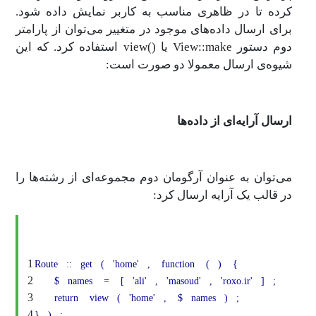
کرده تا در ظاهری مناسب به کاربر نمایش داده شود.
برای ارسال داده‌های موجود در متغییر می‌توان از پارامتر
دوم دستور View::make یا ()view‌ استفاده کرد. که این
شیوه‌ی ارسال معمولا دو صورت است:
ارسال آرایه‌ای از داده‌ها
می‌توان به عنوان آرگومان دوم مجموعه‌ای از رشته‌ها را
در قالب یک آرایه ارسال کرد:
1
Route
::
get
(
'home'
,
function
(
)
{
2
$
names
=
[
'ali'
,
'masoud'
,
'roxo.ir'
]
;
3
return
view
(
'home'
,
$
names
)
;
4
}
)
;