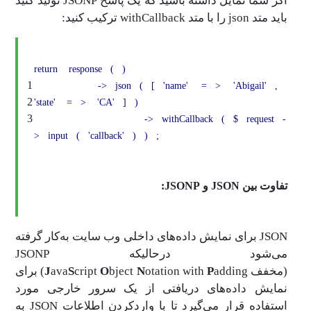
اگر شما تمایل داشته باشید که یک پاسخ JSONP تولید کنید
باید متد json‌ را با متد withCallback‌ ترکیب کنید:
return
response
(
)
1
->
json
(
[
'name'
=
>
'Abigail'
,
2
'state'
=
>
'CA'
]
)
3
->
withCallback
(
$
request
-
>
input
(
'callback'
)
)
;
تفاوت بین JSON و JSONP:
JSON‌ برای نمایش داده‌های داخلی وب سایت به‌کار گرفته
(مخفف
P
otation with
N
bject
O
cript
S
ava
J
adding) برای
نمایش داده‌های دریافتی از یک سرور خارجی مورد
استفاده قرار می‌گیرد تا با وارد‌کردن اطلاعات JSON به