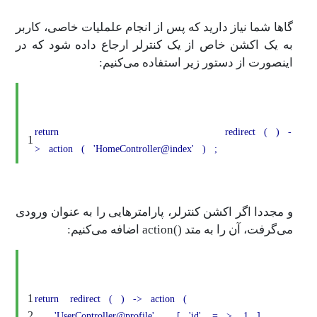
گاها شما نیاز دارید که پس از انجام علملیات خاصی، کاربر
به یک اکشن خاص از یک کنترلر ارجاع داده شود که در
اینصورت از دستور زیر استفاده می‌کنیم:
return
redirect
(
)
-
1
>
action
(
'HomeController@index'
)
;
و مجددا اگر اکشن کنترلر، پارامترهایی را به عنوان ورودی
می‌گرفت، آن را به متد ()action‌ اضافه می‌کنیم:
1
return
redirect
(
)
->
action
(
2
'UserController@profile'
,
[
'id'
=
>
1
]