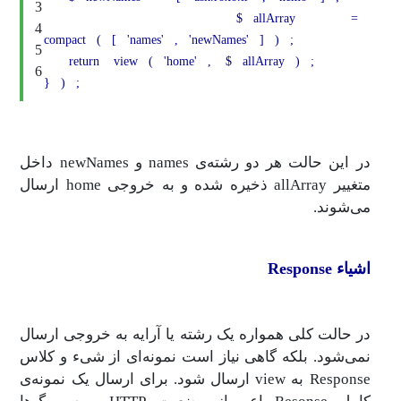
3
$
allArray
=
4
compact
(
[
'names'
,
'newNames'
]
)
;
5
return
view
(
'home'
,
$
allArray
)
;
6
}
)
;
در این حالت هر دو رشته‌ی names و newNames داخل
متغییر allArray ذخیره شده و به خروجی home ارسال
می‌شوند.
اشیاء Response
در حالت کلی همواره یک رشته یا آرایه به خروجی ارسال
نمی‌شود. بلکه گاهی نیاز است نمونه‌ای از شیء و کلاس
Response به view ارسال شود. برای ارسال یک نمونه‌ی