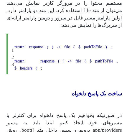
مستقیم محتوا را در مرورگر کاربر نمایش می‌دهند
می‌توان از متد fIle استفاده کرد. این متد دو پارامتر دارد.
اولین پارامتر مسیر فایل در سرور و دومین پارامتر آرایه‌ای
از سربرگ‌ها را نمایش می‌دهد:
return
response
(
)
->
file
(
$
pathToFile
)
;
1
2
return
response
(
)
->
file
(
$
pathToFile
,
3
$
headers
)
;
ساخت یک پاسخ دلخواه
در صورتیکه بخواهیم یک پاسخ دلخواه برای کنترلر یا
مسیرهای خود ایجاد کنیم ابتدا باید به مسیر
app/providers برویم و سپس داخل متد ()boot، روش